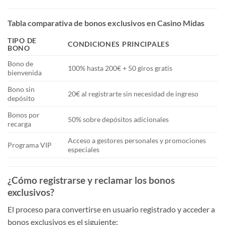
Tabla comparativa de bonos exclusivos en Casino Midas
TIPO DE
CONDICIONES PRINCIPALES
BONO
Bono de
100% hasta 200€ + 50 giros gratis
bienvenida
Bono sin
20€ al registrarte sin necesidad de ingreso
depósito
Bonos por
50% sobre depósitos adicionales
recarga
Acceso a gestores personales y promociones
Programa VIP
especiales
¿Cómo registrarse y reclamar los bonos
exclusivos?
El proceso para convertirse en usuario registrado y acceder a
bonos exclusivos es el siguiente: