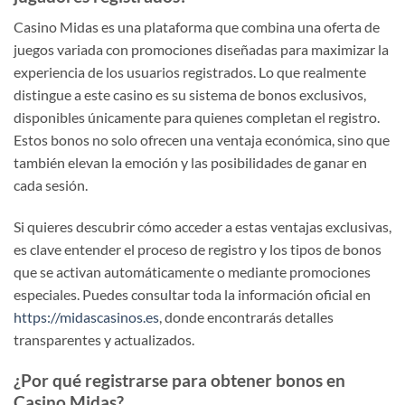
Casino Midas es una plataforma que combina una oferta de
juegos variada con promociones diseñadas para maximizar la
experiencia de los usuarios registrados. Lo que realmente
distingue a este casino es su sistema de bonos exclusivos,
disponibles únicamente para quienes completan el registro.
Estos bonos no solo ofrecen una ventaja económica, sino que
también elevan la emoción y las posibilidades de ganar en
cada sesión.
Si quieres descubrir cómo acceder a estas ventajas exclusivas,
es clave entender el proceso de registro y los tipos de bonos
que se activan automáticamente o mediante promociones
especiales. Puedes consultar toda la información oficial en
https://midascasinos.es
, donde encontrarás detalles
transparentes y actualizados.
¿Por qué registrarse para obtener bonos en
Casino Midas?