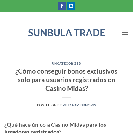
Skip
to
content
SUNBULA TRADE
UNCATEGORIZED
¿Cómo conseguir bonos exclusivos
solo para usuarios registrados en
Casino Midas?
POSTED ON
BY
WHOADMINKNOWS
¿Qué hace único a Casino Midas para los
jugadores registrados?