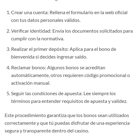
Crear una cuenta: Rellena el formulario en la web oficial
con tus datos personales válidos.
Verificar identidad: Envía los documentos solicitados para
cumplir con la normativa.
Realizar el primer depósito: Aplica para el bono de
bienvenida si decides ingresar saldo.
Reclamar bonos: Algunos bonos se acreditan
automáticamente, otros requieren código promocional o
activación manual.
Seguir las condiciones de apuesta: Lee siempre los
términos para entender requisitos de apuesta y validez.
Este procedimiento garantiza que los bonos sean utilizados
correctamente y que tú puedas disfrutar de una experiencia
segura y transparente dentro del casino.