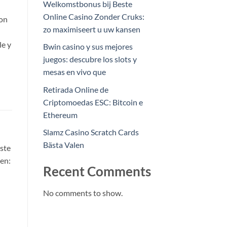
Welkomstbonus bij Beste
Online Casino Zonder Cruks:
con
zo maximiseert u uw kansen
le y
Bwin casino y sus mejores
juegos: descubre los slots y
mesas en vivo que
Retirada Online de
Criptomoedas ESC: Bitcoin e
Ethereum
Slamz Casino Scratch Cards
Bästa Valen
este
en:
Recent Comments
No comments to show.