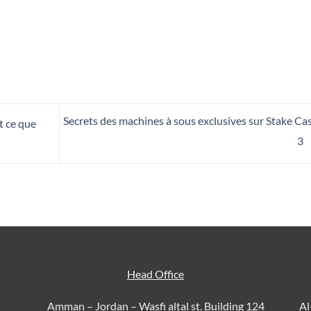
Secrets des machines à sous exclusives sur Stake Ca
t ce que
3
Head Office
Amman – Jordan – Wasfi altal st. Building 124
Al