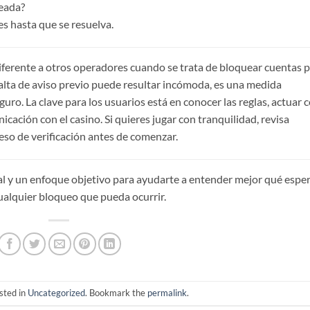
ueada?
s hasta que se resuelva.
iferente a otros operadores cuando se trata de bloquear cuentas 
falta de aviso previo puede resultar incómoda, es una medida
ro. La clave para los usuarios está en conocer las reglas, actuar 
cación con el casino. Si quieres jugar con tranquilidad, revisa
eso de verificación antes de comenzar.
al y un enfoque objetivo para ayudarte a entender mejor qué espe
alquier bloqueo que pueda ocurrir.
sted in
Uncategorized
. Bookmark the
permalink
.