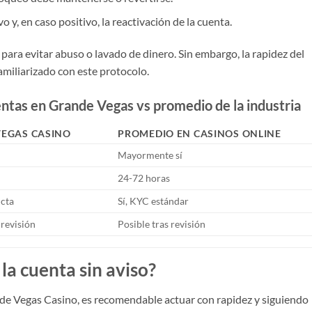
vo y, en caso positivo, la reactivación de la cuenta.
ara evitar abuso o lavado de dinero. Sin embargo, la rapidez del
miliarizado con este protocolo.
ntas en Grande Vegas vs promedio de la industria
EGAS CASINO
PROMEDIO EN CASINOS ONLINE
Mayormente sí
s
24-72 horas
icta
Sí, KYC estándar
 revisión
Posible tras revisión
la cuenta sin aviso?
de Vegas Casino, es recomendable actuar con rapidez y siguiendo