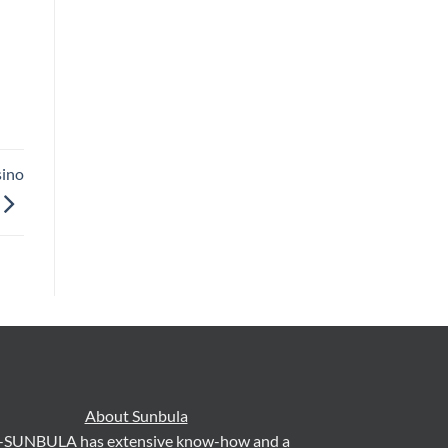
sino
About Sunbula
-SUNBULA has extensive know-how and a