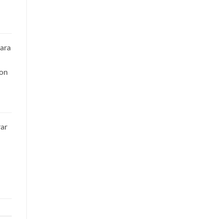
para
con
rar