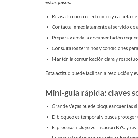
estos pasos:
Revisa tu correo electrónico y carpeta de
Contacta inmediatamente al servicio de ate
Prepara y envía la documentación requerid
Consulta los términos y condiciones para
Mantén la comunicación clara y respetuos
Esta actitud puede facilitar la resolución y 
Mini-guía rápida: claves 
Grande Vegas puede bloquear cuentas sin
El bloqueo es temporal y busca proteger 
El proceso incluye verificación KYC y revi
La comunicación con soporte es fundamen